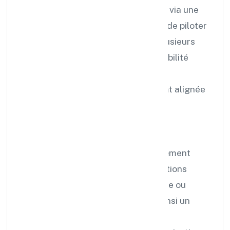
La gestion des contenus s’effectue via une
interface web intuitive, permettant de piloter
un ou plusieurs écrans, sur un ou plusieurs
sites, en toute simplicité. Cette flexibilité
ouvre la voie à une communication
dynamique, réactive et parfaitement alignée
avec votre actualité.
L’affichage dynamique s’intègre
naturellement dans votre environnement
existant : réseau informatique, solutions
audiovisuelles, systèmes de contrôle ou
scénarios automatisés. Il devient ainsi un
élément clé d’une stratégie digitale