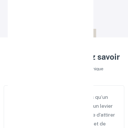
Détails
Tout ce que vous devez savoir
sur notre solution Affichage Dynamique
L’affichage dynamique est bien plus qu’un
simple support d’information : c’est un levier
puissant de communication, capable d’attirer
l’attention, de valoriser votre image et de