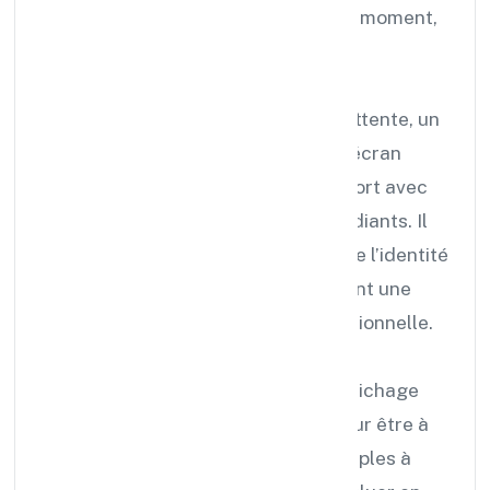
diffuser les bons messages, au bon moment,
au bon endroit.
Dans un hall d’accueil, une salle d’attente, un
couloir ou un espace collaboratif, l’écran
devient un point de contact visuel fort avec
vos visiteurs, collaborateurs ou étudiants. Il
informe, oriente, rassure et renforce l’identité
de votre organisation, tout en offrant une
communication moderne et professionnelle.
Nous concevons des solutions d’affichage
dynamique sur mesure, pensées pour être à
la fois esthétiques, efficaces et simples à