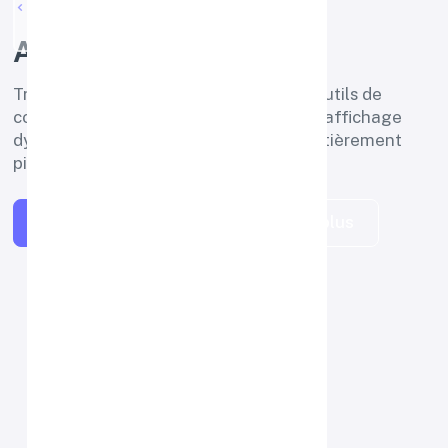
Retour aux solutions
Inloc SA
Affichage Dynamique
Transformez vos écrans en véritables outils de
communication grâce à des solutions d’affichage
dynamique modernes, attractives et entièrement
pilotées à distance.
Demander un devis
En savoir plus