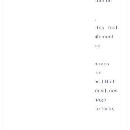
exploiter. Les contenus peuvent évoluer en
temps réel : annonces, informations
pratiques, messages institutionnels,
événements, vidéos ou flux d’actualités. Tout
est centralisé, programmable et facilement
modifiable, sans contrainte technique.
Nos installations reposent sur des écrans
professionnels haute fiabilité, issus de
marques reconnues telles que Philips, LG et
Samsung. Conçus pour un usage intensif, ces
écrans garantissent une qualité d’image
remarquable et une présence visuelle forte,
jour après jour.